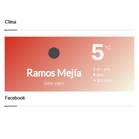
Clima
5
℃
Ramos Mejía
4º - 6º%
89%
18.2 km/h
Cielo claro
Facebook