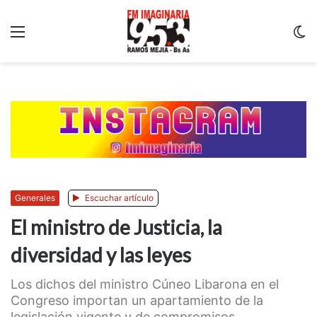
Menu
C
m
Generales
Escuchar artículo
El ministro de Justicia, la
diversidad y las leyes
Los dichos del ministro Cúneo Libarona en el
Congreso importan un apartamiento de la
legislación vigente y de compromisos