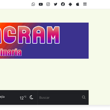
WhatsApp
Youtube
Instagram
Twitter
Facebook
PlayStore
AppStore
Sidebar
Cambiar
Buscar
℃
12