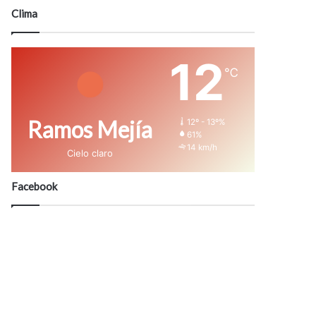
modo
Clima
12
℃
Ramos Mejía
12º - 13º%
61%
14 km/h
Cielo claro
Facebook