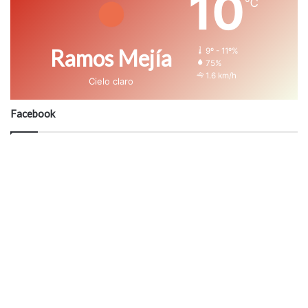
10
℃
Ramos Mejía
9º - 11º%
75%
1.6 km/h
Cielo claro
Facebook