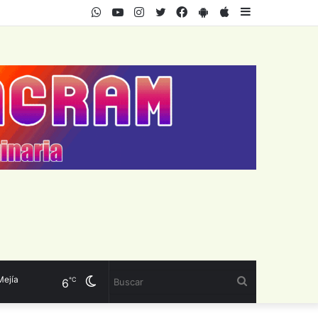
WhatsApp
Youtube
Instagram
Twitter
Facebook
PlayStore
AppStore
Sidebar
a
Cambiar
Buscar
℃
6