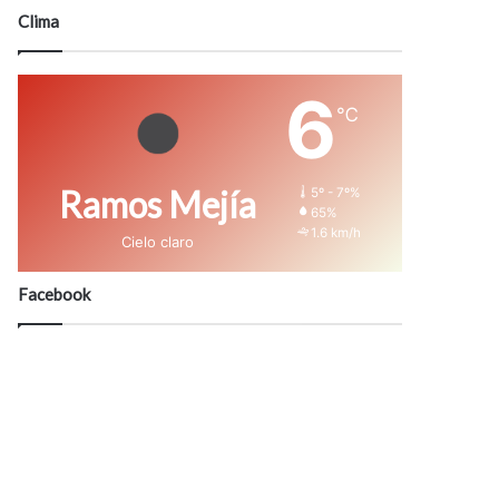
modo
Clima
6
℃
Ramos Mejía
5º - 7º%
65%
1.6 km/h
Cielo claro
Facebook